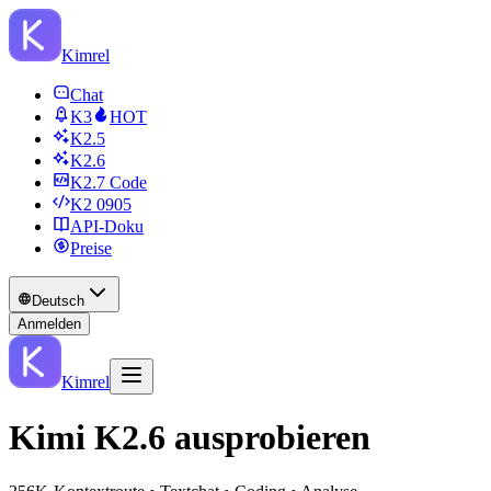
Kimrel
Chat
K3
HOT
K2.5
K2.6
K2.7 Code
K2 0905
API‑Doku
Preise
Deutsch
Anmelden
Kimrel
Kimi K2.6 ausprobieren