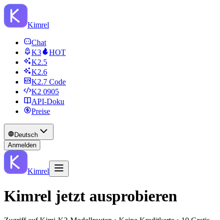
Kimrel
Chat
K3
HOT
K2.5
K2.6
K2.7 Code
K2 0905
API‑Doku
Preise
Deutsch
Anmelden
Kimrel
Kimrel jetzt ausprobieren