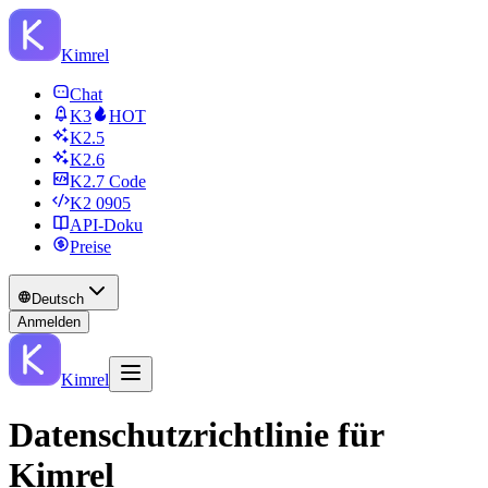
Kimrel
Chat
K3
HOT
K2.5
K2.6
K2.7 Code
K2 0905
API‑Doku
Preise
Deutsch
Anmelden
Kimrel
Datenschutzrichtlinie für
Kimrel