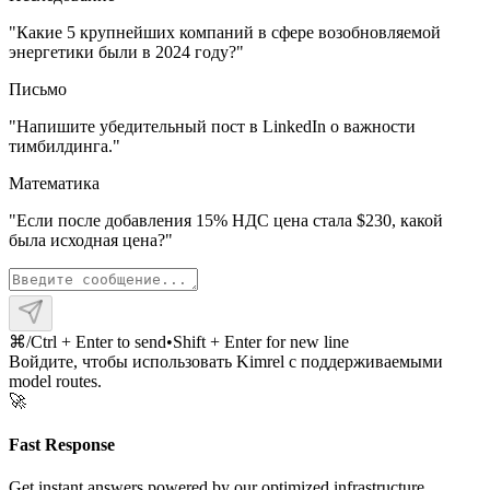
"
Какие 5 крупнейших компаний в сфере возобновляемой
энергетики были в 2024 году?
"
Письмо
"
Напишите убедительный пост в LinkedIn о важности
тимбилдинга.
"
Математика
"
Если после добавления 15% НДС цена стала $230, какой
была исходная цена?
"
⌘/Ctrl + Enter to send
•
Shift + Enter for new line
Войдите, чтобы использовать Kimrel с поддерживаемыми
model routes.
🚀
Fast Response
Get instant answers powered by our optimized infrastructure