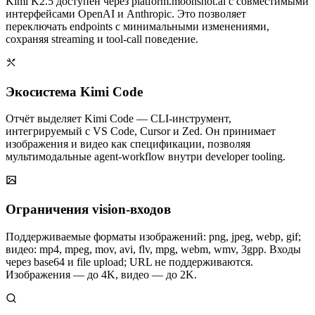
Kimi K2.5 доступен через platform.moonshot.ai с совместимыми
интерфейсами OpenAI и Anthropic. Это позволяет
переключать endpoints с минимальными изменениями,
сохраняя streaming и tool‑call поведение.
Экосистема Kimi Code
Отчёт выделяет Kimi Code — CLI‑инструмент,
интегрируемый с VS Code, Cursor и Zed. Он принимает
изображения и видео как спецификации, позволяя
мультимодальные agent‑workflow внутри developer tooling.
Ограничения vision‑входов
Поддерживаемые форматы изображений: png, jpeg, webp, gif;
видео: mp4, mpeg, mov, avi, flv, mpg, webm, wmv, 3gpp. Входы
через base64 и file upload; URL не поддерживаются.
Изображения — до 4K, видео — до 2K.