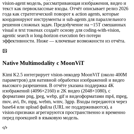
vision‑agent модель, рассматривающая изображения, видео и
текст как первоклассные входы. Отчёт описывает релиз 2026
года как стратегический поворот к action agents, которые
координируют инструменты и sub‑agents для параллельного
решения сложных задач. Предобучение на ~15T смешанных
visual и text токенах создаёт основу для coding‑with‑vision,
agentic search и long‑horizon execution без потери
эффективности. Ниже — ключевые возможности из отчёта.
Native Multimodality с MoonViT
Kimi K2.5 интегрирует vision‑энкодер MoonViT (около 400M
параметров) для нативной обработки изображений и видео
высокого разрешения. В отчёте указана поддержка 4K
изображений (4096×2160) и 2K видео (2048×1080), с
форматами png, jpeg, webp, gif и видеоформатами mp4, mpeg,
mov, avi, flv, mpg, webm, wmv, 3gpp. Входы передаются через
base64 или upload файла (URL не поддерживаются), а
vision‑признаки агрегируются пространственно и временно
перед проекцией в языковую модель.