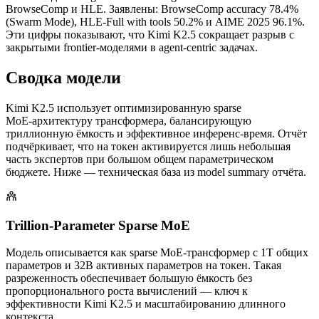
BrowseComp и HLE. Заявлены: BrowseComp accuracy 78.4%
(Swarm Mode), HLE‑Full with tools 50.2% и AIME 2025 96.1%.
Эти цифры показывают, что Kimi K2.5 сокращает разрыв с
закрытыми frontier‑моделями в agent‑centric задачах.
Сводка модели
Kimi K2.5 использует оптимизированную sparse
MoE‑архитектуру трансформера, балансирующую
триллионную ёмкость и эффективное инференс‑время. Отчёт
подчёркивает, что на токен активируется лишь небольшая
часть экспертов при большом общем параметрическом
бюджете. Ниже — техническая база из model summary отчёта.
Trillion‑Parameter Sparse MoE
Модель описывается как sparse MoE‑трансформер с 1T общих
параметров и 32B активных параметров на токен. Такая
разреженность обеспечивает большую ёмкость без
пропорционального роста вычислений — ключ к
эффективности Kimi K2.5 и масштабированию длинного
контекста.