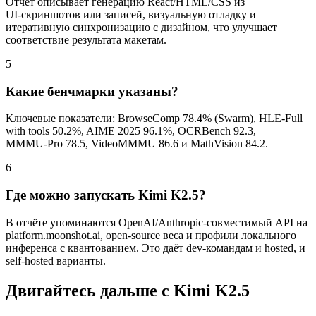
Отчёт описывает генерацию React/HTML/CSS из
UI‑скриншотов или записей, визуальную отладку и
итеративную синхронизацию с дизайном, что улучшает
соответствие результата макетам.
5
Какие бенчмарки указаны?
Ключевые показатели: BrowseComp 78.4% (Swarm), HLE‑Full
with tools 50.2%, AIME 2025 96.1%, OCRBench 92.3,
MMMU‑Pro 78.5, VideoMMMU 86.6 и MathVision 84.2.
6
Где можно запускать Kimi K2.5?
В отчёте упоминаются OpenAI/Anthropic‑совместимый API на
platform.moonshot.ai, open‑source веса и профили локального
инференса с квантованием. Это даёт dev‑командам и hosted, и
self‑hosted варианты.
Двигайтесь дальше с Kimi K2.5