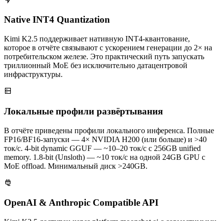
Native INT4 Quantization
Kimi K2.5 поддерживает нативную INT4‑квантование,
которое в отчёте связывают с ускорением генерации до 2× на
потребительском железе. Это практический путь запускать
триллионный MoE без исключительно датацентровой
инфраструктуры.
Локальные профили развёртывания
В отчёте приведены профили локального инференса. Полные
FP16/BF16‑запуски — 4× NVIDIA H200 (или больше) и >40
ток/с. 4‑bit dynamic GGUF — ~10–20 ток/с с 256GB unified
memory. 1.8‑bit (Unsloth) — ~10 ток/с на одной 24GB GPU с
MoE offload. Минимальный диск >240GB.
OpenAI & Anthropic Compatible API