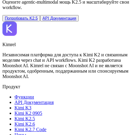
Оцените agentic‑multimodal мощь K2.5 и масштабируйте свои
workflow.
Попробовать K2.5
API Документация
Kimrel
Независимая платформа для доступа к Kimi K2 и связанным
моделям через chat и API workflows. Kimi K2 разработана
Moonshot AI. Kimrel не связан с Moonshot AI и не является
продуктом, одобренным, поддержанным или спонсируемым
Moonshot AI.
Продукт
Функции
API Документация
Kimi K3
Kimi K2 0905
Kimi K2.5
Kimi K2.6
Kimi K2.7 Code
Цены