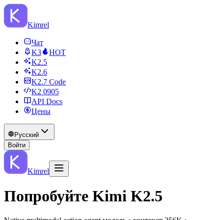
Kimrel
Чат
K3
HOT
K2.5
K2.6
K2.7 Code
K2 0905
API Docs
Цены
Русский
Войти
Kimrel
Попробуйте Kimi K2.5