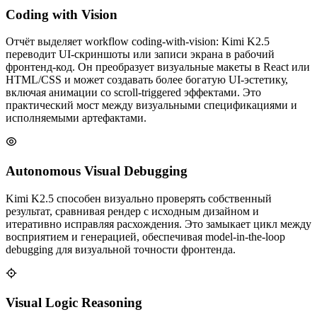
Coding with Vision
Отчёт выделяет workflow coding‑with‑vision: Kimi K2.5
переводит UI‑скриншоты или записи экрана в рабочий
фронтенд‑код. Он преобразует визуальные макеты в React или
HTML/CSS и может создавать более богатую UI‑эстетику,
включая анимации со scroll‑triggered эффектами. Это
практический мост между визуальными спецификациями и
исполняемыми артефактами.
Autonomous Visual Debugging
Kimi K2.5 способен визуально проверять собственный
результат, сравнивая рендер с исходным дизайном и
итеративно исправляя расхождения. Это замыкает цикл между
восприятием и генерацией, обеспечивая model‑in‑the‑loop
debugging для визуальной точности фронтенда.
Visual Logic Reasoning