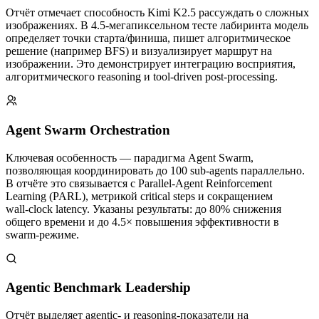
Отчёт отмечает способность Kimi K2.5 рассуждать о сложных
изображениях. В 4.5‑мегапиксельном тесте лабиринта модель
определяет точки старта/финиша, пишет алгоритмическое
решение (например BFS) и визуализирует маршрут на
изображении. Это демонстрирует интеграцию восприятия,
алгоритмического reasoning и tool‑driven post‑processing.
Agent Swarm Orchestration
Ключевая особенность — парадигма Agent Swarm,
позволяющая координировать до 100 sub‑agents параллельно.
В отчёте это связывается с Parallel‑Agent Reinforcement
Learning (PARL), метрикой critical steps и сокращением
wall‑clock latency. Указаны результаты: до 80% снижения
общего времени и до 4.5× повышения эффективности в
swarm‑режиме.
Agentic Benchmark Leadership
Отчёт выделяет agentic‑ и reasoning‑показатели на