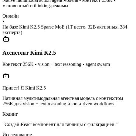
Native multimodal action agent модель • контекст 256K •
мгновенный и thinking‑режимы
Онлайн
•
На базе Kimi K2.5 Sparse MoE (1T всего, 32B активных, 384
эксперта)
Ассистент Kimi K2.5
Контекст 256K • vision + text reasoning • agent swarm
Привет! Я Kimi K2.5
Нативная мультимодальная агентная модель с контекстом
256K для vision + text reasoning и tool‑driven workflows.
Кодинг
"
Создай React‑компонент для таблицы с фильтрацией.
"
Исследование